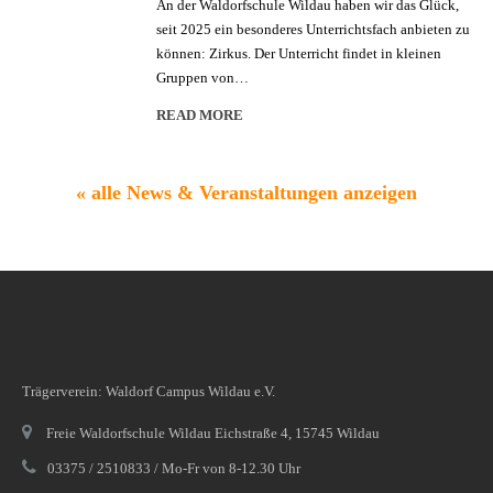
An der Waldorfschule Wildau haben wir das Glück,
seit 2025 ein besonderes Unterrichtsfach anbieten zu
können: Zirkus. Der Unterricht findet in kleinen
Gruppen von…
READ MORE
« alle News & Veranstaltungen anzeigen
Trägerverein: Waldorf Campus Wildau e.V.
Freie Waldorfschule Wildau Eichstraße 4, 15745 Wildau
03375 / 2510833 / Mo-Fr von 8-12.30 Uhr